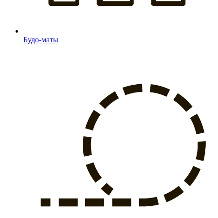
Будо-маты