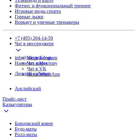
Тхэквондо и карте
Фитнес и функциональный тренинг
Игровые виды спорта
Горные лыжи
Воркаут и уличные тренажеры
+7 (495) 204-14-59
Чат в мессенджере
info@adegma.com
Чат в Telegram
Написать директору
Чат в Max
Чат в VK
Личный кабинет
Чат в WhatsApp
Английский
Прайс-лист
Калькуляторы
Борцовский ковер
Будо-маты
Ролл-маты