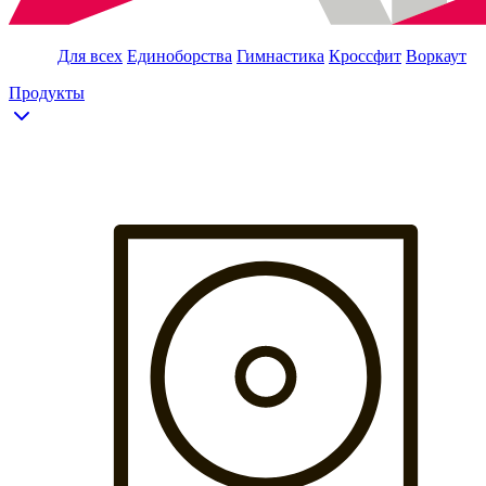
Для всех
Единоборства
Гимнастика
Кроссфит
Воркаут
Продукты