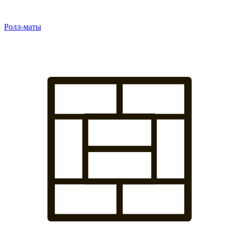
Ролл-маты